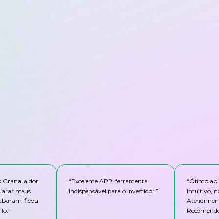
o Grana, a dor
“
Excelente APP, ferramenta
“
Ótimo apli
clarar meus
indispensável para o investidor.
”
intuitivo,
abaram, ficou
Atendiment
lo.
”
Recomendo