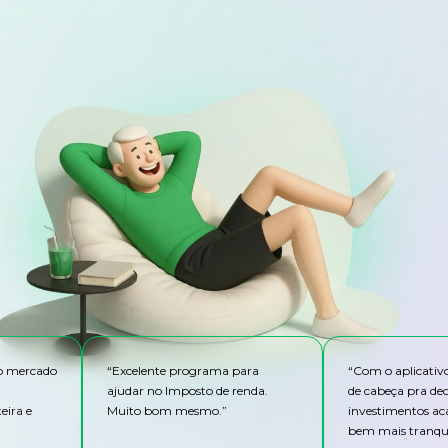
do mercado
“
Excelente programa para
“
Com o aplicativ
ajudar no Imposto de renda.
de cabeça pra de
eira e
Muito bom mesmo.
”
investimentos ac
bem mais tranqui