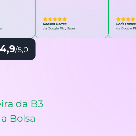
Robson Barros
Chris Franco
re
via Google Play Store
via Google Pl
4,9
/5,0
ira da B3
ia Bolsa