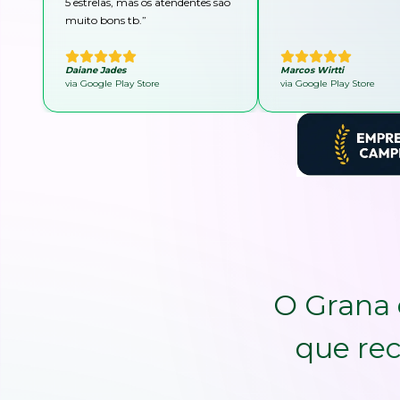
5 estrelas, mas os atendentes são
muito bons tb.
”
Daiane Jades
Marcos Wirtti
via Google Play Store
via Google Play Store
O Grana 
que rec