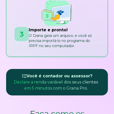
Importe e pronto!
3
O Grana gera um arquivo, e você só
precisa importá-lo no programa do
IRPF no seu computador.
Você é contador ou assessor?
Declare a renda variável dos seus clientes
em 5 minutos com o Grana Pro.
Faça como os