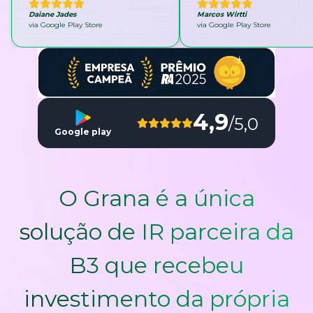
Daiane Jades
Marcos Wirtti
via Google Play Store
via Google Play Store
4,9
/5,0
Google play
O Grana é a única
solução de IR parceira da
B3 que recebeu
investimento da própria