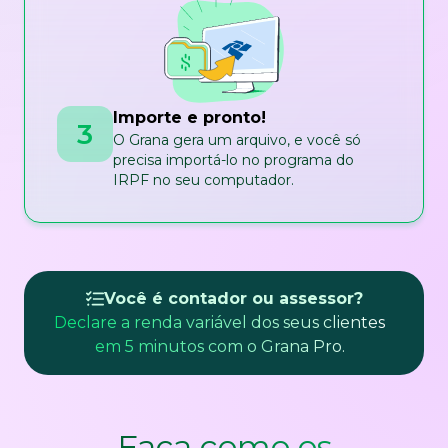
Importe e pronto!
3
O Grana gera um arquivo, e você só
precisa importá-lo no programa do
IRPF no seu computador.
Você é contador ou assessor?
Declare a renda variável dos seus clientes
em 5 minutos com o Grana Pro.
Faça como os