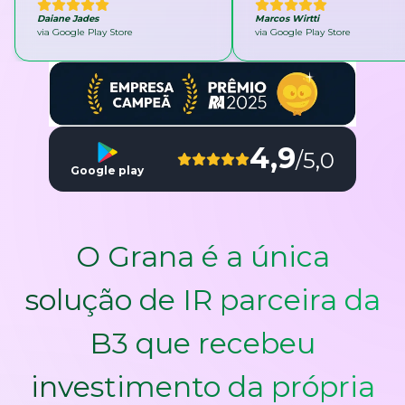
Daiane Jades
Marcos Wirtti
via Google Play Store
via Google Play Store
4,9
/5,0
Google play
O Grana é a única
solução de IR parceira da
B3 que recebeu
investimento da própria