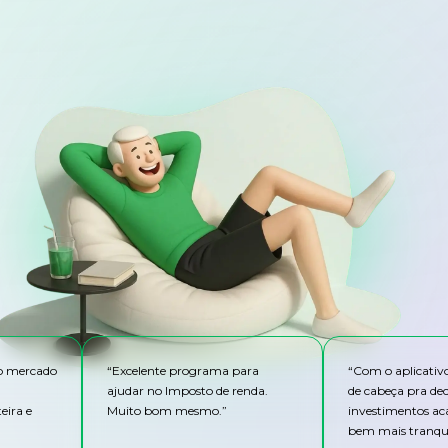
do mercado
“
Excelente programa para
“
Com o aplicativ
ajudar no Imposto de renda.
de cabeça pra de
eira e
Muito bom mesmo.
”
investimentos ac
bem mais tranqui