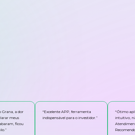
o Grana, a dor
“
Excelente APP, ferramenta
“
Ótimo apli
clarar meus
indispensável para o investidor.
”
intuitivo,
abaram, ficou
Atendiment
lo.
”
Recomendo