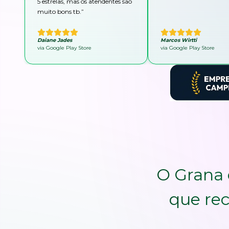
5 estrelas, mas os atendentes são
muito bons tb.
”
Daiane Jades
Marcos Wirtti
via Google Play Store
via Google Play Store
O Grana 
que rec