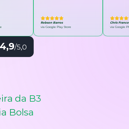
Robson Barros
Chris Franco
re
via Google Play Store
via Google Pl
4,9
/5,0
ira da B3
ia Bolsa