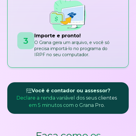
Importe e pronto!
3
O Grana gera um arquivo, e você só
precisa importá-lo no programa do
IRPF no seu computador.
Você é contador ou assessor?
Declare a renda variável dos seus clientes
em 5 minutos com o Grana Pro.
Faça como os