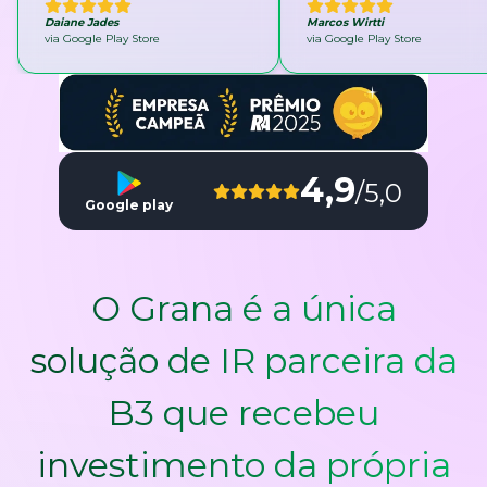
Daiane Jades
Marcos Wirtti
via Google Play Store
via Google Play Store
4,9
/5,0
Google play
O Grana é a única
solução de IR parceira da
B3 que recebeu
investimento da própria