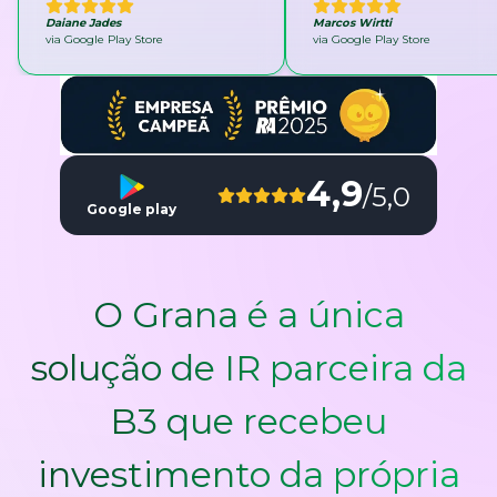
Daiane Jades
Marcos Wirtti
via Google Play Store
via Google Play Store
4,9
/5,0
Google play
O Grana é a única
solução de IR parceira da
B3 que recebeu
investimento da própria