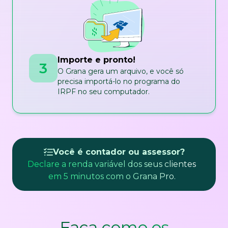
Importe e pronto!
3
O Grana gera um arquivo, e você só
precisa importá-lo no programa do
IRPF no seu computador.
Você é contador ou assessor?
Declare a renda variável dos seus clientes
em 5 minutos com o Grana Pro.
Faça como os