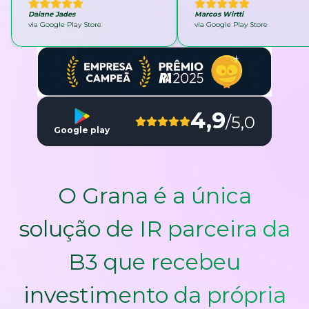
Daiane Jades
Marcos Wirtti
via Google Play Store
via Google Play Store
4,9
/5,0
Google play
O Grana é a única
solução de IR parceira da
B3 que recebeu
investimento da própria