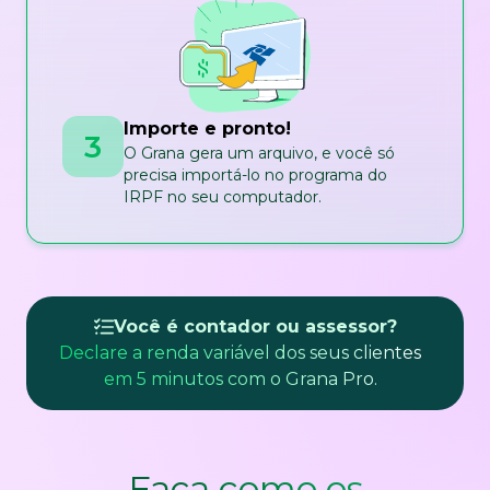
Importe e pronto!
3
O Grana gera um arquivo, e você só
precisa importá-lo no programa do
IRPF no seu computador.
Você é contador ou assessor?
Declare a renda variável dos seus clientes
em 5 minutos com o Grana Pro.
Faça como os