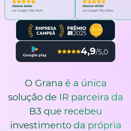
Daiane Jades
Marcos Wirtti
via Google Play Store
via Google Play Store
4,9
/5,0
Google play
O Grana é a única
solução de IR parceira da
B3 que recebeu
investimento da própria