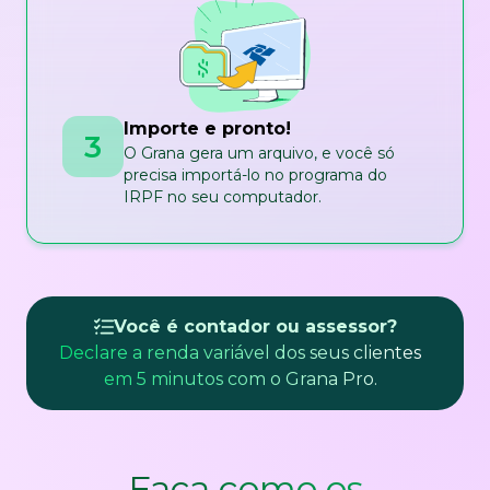
Importe e pronto!
3
O Grana gera um arquivo, e você só
precisa importá-lo no programa do
IRPF no seu computador.
Você é contador ou assessor?
Declare a renda variável dos seus clientes
em 5 minutos com o Grana Pro.
Faça como os