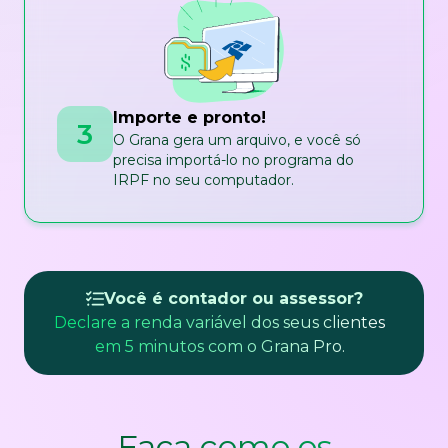
Importe e pronto!
3
O Grana gera um arquivo, e você só
precisa importá-lo no programa do
IRPF no seu computador.
Você é contador ou assessor?
Declare a renda variável dos seus clientes
em 5 minutos com o Grana Pro.
Faça como os