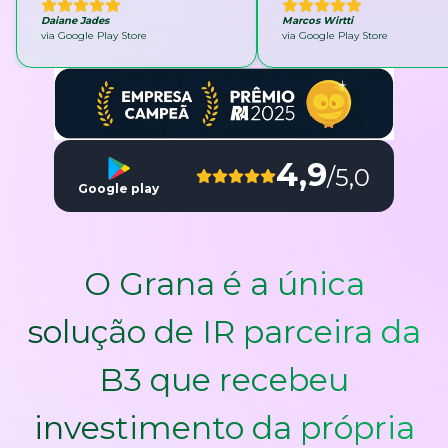
Daiane Jades
Marcos Wirtti
via Google Play Store
via Google Play Store
4,9
/5,0
Google play
O Grana é a única
solução de IR parceira da
B3 que recebeu
investimento da própria