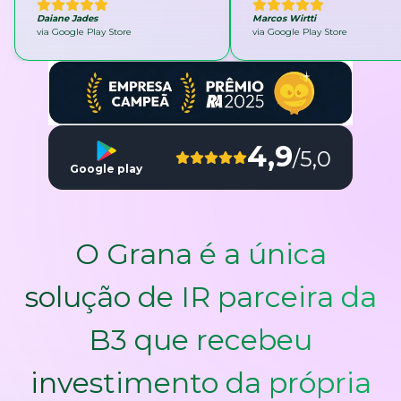
Daiane Jades
Marcos Wirtti
via Google Play Store
via Google Play Store
4,9
/5,0
Google play
O Grana é a única
solução de IR parceira da
B3 que recebeu
investimento da própria