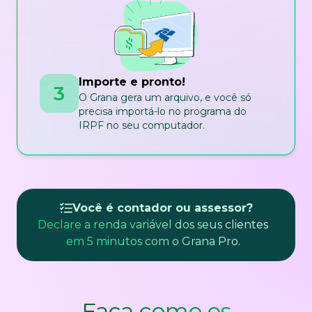
Importe e pronto!
3
O Grana gera um arquivo, e você só
precisa importá-lo no programa do
IRPF no seu computador.
Você é contador ou assessor?
Declare a renda variável dos seus clientes
em 5 minutos com o Grana Pro.
Faça como os