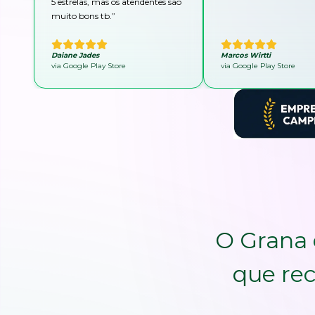
5 estrelas, mas os atendentes são
muito bons tb.
”
Daiane Jades
Marcos Wirtti
via Google Play Store
via Google Play Store
O Grana 
que rec