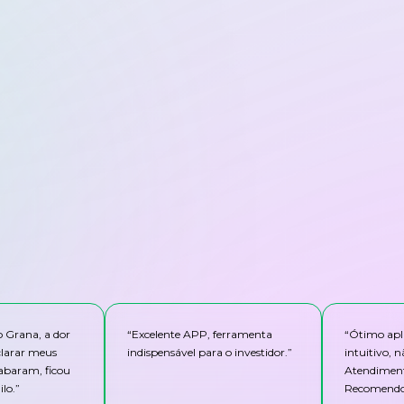
o Grana, a dor
“
Excelente APP, ferramenta
“
Ótimo apli
clarar meus
indispensável para o investidor.
”
intuitivo,
abaram, ficou
Atendiment
lo.
”
Recomendo