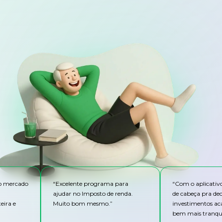
do mercado
“
Excelente programa para
“
Com o aplicativ
ajudar no Imposto de renda.
de cabeça pra de
eira e
Muito bom mesmo.
”
investimentos ac
bem mais tranqui