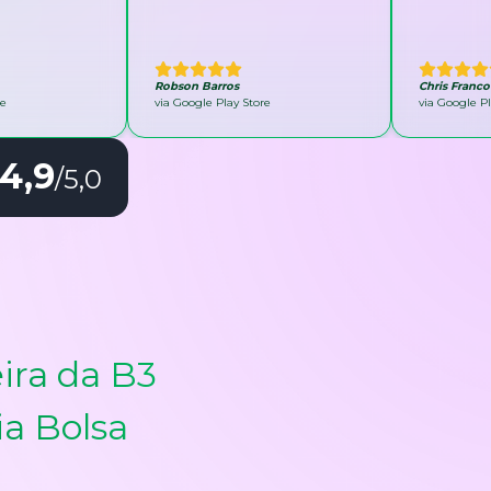
Robson Barros
Chris Franco
re
via Google Play Store
via Google Pl
4,9
/5,0
ira da B3
ia Bolsa