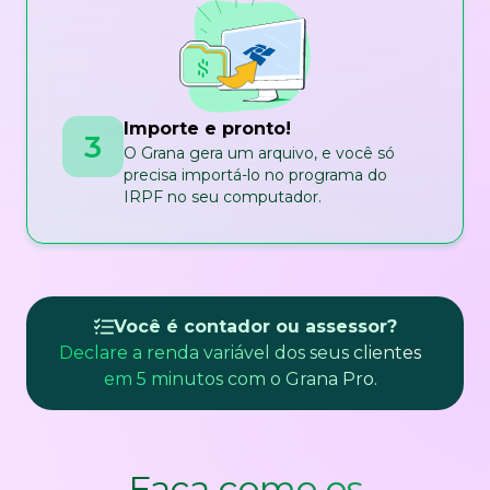
Importe e pronto!
3
O Grana gera um arquivo, e você só
precisa importá-lo no programa do
IRPF no seu computador.
Você é contador ou assessor?
Declare a renda variável dos seus clientes
em 5 minutos com o Grana Pro.
Faça como os