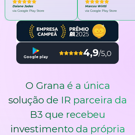
Daiane Jades
Marcos Wirtti
via Google Play Store
via Google Play Store
4,9
/5,0
Google play
O Grana é a única
solução de IR parceira da
B3 que recebeu
investimento da própria