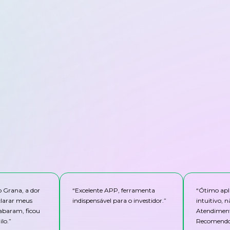
o Grana, a dor
“
Excelente APP, ferramenta
“
Ótimo apli
clarar meus
indispensável para o investidor.
”
intuitivo,
abaram, ficou
Atendiment
lo.
”
Recomendo