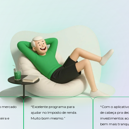
do mercado
“
Excelente programa para
“
Com o aplicativ
ajudar no Imposto de renda.
de cabeça pra de
eira e
Muito bom mesmo.
”
investimentos ac
bem mais tranqui