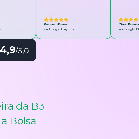
Robson Barros
Chris Franco
re
via Google Play Store
via Google Pl
4,9
/5,0
ira da B3
ia Bolsa