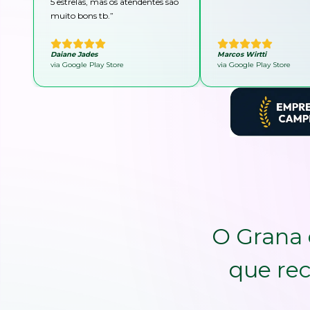
5 estrelas, mas os atendentes são
muito bons tb.
”
Daiane Jades
Marcos Wirtti
via Google Play Store
via Google Play Store
O Grana 
que rec