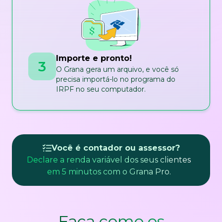
Importe e pronto!
3
O Grana gera um arquivo, e você só
precisa importá-lo no programa do
IRPF no seu computador.
Você é contador ou assessor?
Declare a renda variável dos seus clientes
em 5 minutos com o Grana Pro.
Faça como os