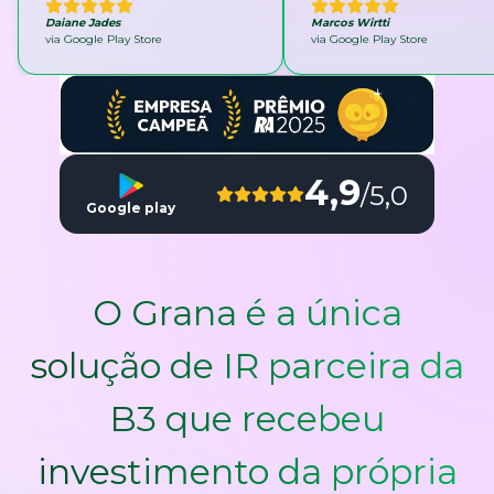
Daiane Jades
Marcos Wirtti
via Google Play Store
via Google Play Store
4,9
/5,0
Google play
O Grana é a única
solução de IR parceira da
B3 que recebeu
investimento da própria