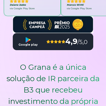
Daiane Jades
Marcos Wirtti
via Google Play Store
via Google Play Store
4,9
/5,0
Google play
O Grana é a única
solução de IR parceira da
B3 que recebeu
investimento da própria