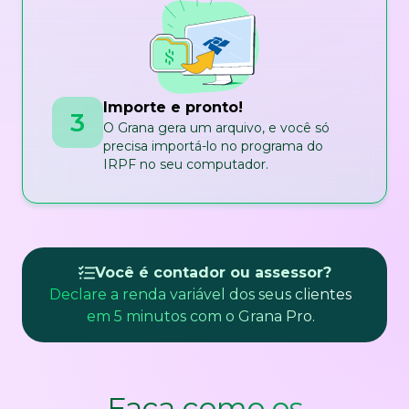
Importe e pronto!
3
O Grana gera um arquivo, e você só
precisa importá-lo no programa do
IRPF no seu computador.
Você é contador ou assessor?
Declare a renda variável dos seus clientes
em 5 minutos com o Grana Pro.
Faça como os