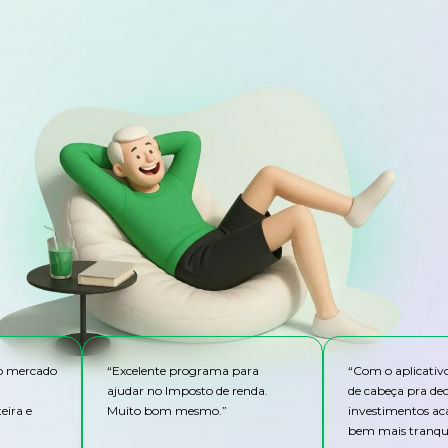
do mercado
“
Excelente programa para
“
Com o aplicativ
ajudar no Imposto de renda.
de cabeça pra de
eira e
Muito bom mesmo.
”
investimentos ac
bem mais tranqui