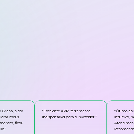
o Grana, a dor
“
Excelente APP, ferramenta
“
Ótimo apli
clarar meus
indispensável para o investidor.
”
intuitivo,
abaram, ficou
Atendiment
lo.
”
Recomendo