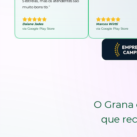
5 estrelas, mas os atendentes são
muito bons tb.
”
Daiane Jades
Marcos Wirtti
via Google Play Store
via Google Play Store
O Grana 
que rec