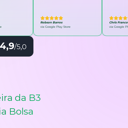
Robson Barros
Chris Franco
re
via Google Play Store
via Google Pl
4,9
/5,0
ira da B3
ia Bolsa