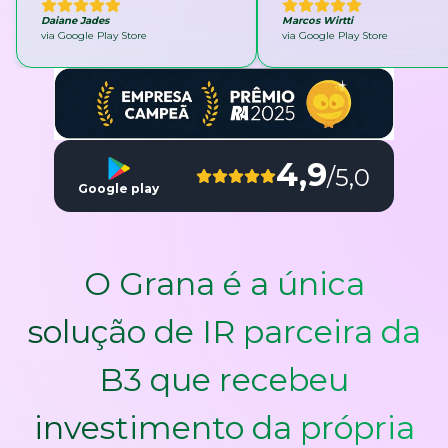
Daiane Jades
Marcos Wirtti
via Google Play Store
via Google Play Store
4,9
/5,0
Google play
O Grana é a única
solução de IR parceira da
B3 que recebeu
investimento da própria