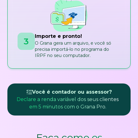
Importe e pronto!
3
O Grana gera um arquivo, e você só
precisa importá-lo no programa do
IRPF no seu computador.
Você é contador ou assessor?
Declare a renda variável dos seus clientes
em 5 minutos com o Grana Pro.
Faça como os