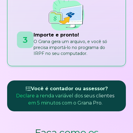
Importe e pronto!
3
O Grana gera um arquivo, e você só
precisa importá-lo no programa do
IRPF no seu computador.
Você é contador ou assessor?
Declare a renda variável dos seus clientes
em 5 minutos com o Grana Pro.
Faça como os