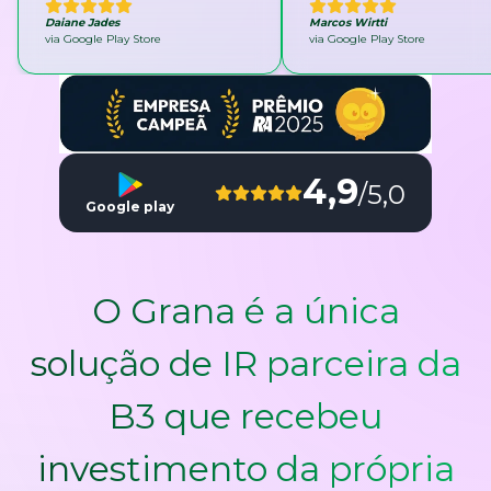
Daiane Jades
Marcos Wirtti
via Google Play Store
via Google Play Store
4,9
/5,0
Google play
O Grana é a única
solução de IR parceira da
B3 que recebeu
investimento da própria