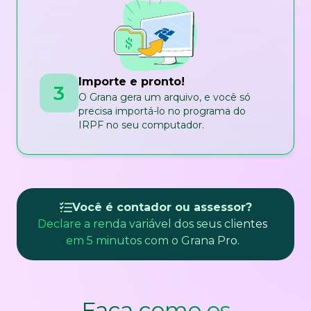
Importe e pronto!
3
O Grana gera um arquivo, e você só
precisa importá-lo no programa do
IRPF no seu computador.
Você é contador ou assessor?
Declare a renda variável dos seus clientes
em 5 minutos com o Grana Pro.
Faça como os