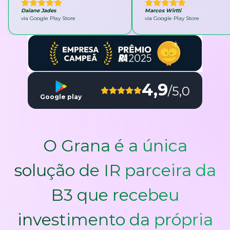
Daiane Jades
Marcos Wirtti
via Google Play Store
via Google Play Store
4,9
/5,0
Google play
O Grana é a única
solução de IR parceira da
B3 que recebeu
investimento da própria