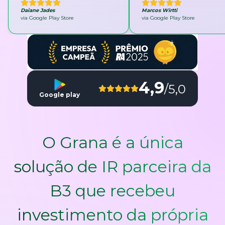
Daiane Jades
Marcos Wirtti
via Google Play Store
via Google Play Store
4,9
/5,0
Google play
O Grana é a única
solução de IR parceira da
B3 que recebeu
investimento da própria