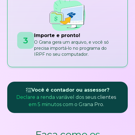
Importe e pronto!
3
O Grana gera um arquivo, e você só
precisa importá-lo no programa do
IRPF no seu computador.
Você é contador ou assessor?
Declare a renda variável dos seus clientes
em 5 minutos com o Grana Pro.
Faça como os