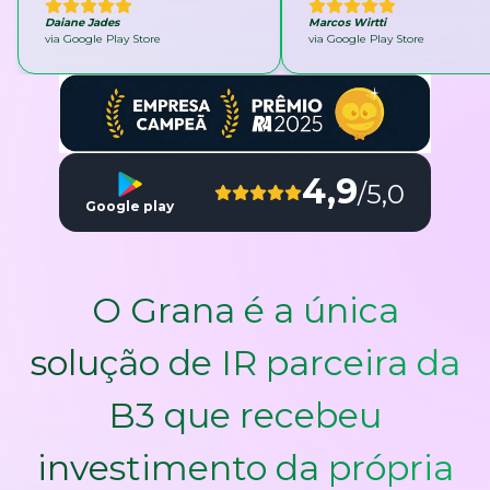
Daiane Jades
Marcos Wirtti
via Google Play Store
via Google Play Store
4,9
/5,0
Google play
O Grana é a única
solução de IR parceira da
B3 que recebeu
investimento da própria