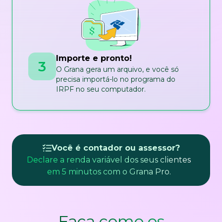
Importe e pronto!
3
O Grana gera um arquivo, e você só
precisa importá-lo no programa do
IRPF no seu computador.
Você é contador ou assessor?
Declare a renda variável dos seus clientes
em 5 minutos com o Grana Pro.
Faça como os