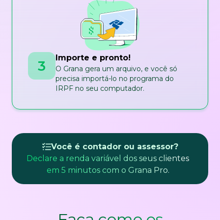
Importe e pronto!
3
O Grana gera um arquivo, e você só
precisa importá-lo no programa do
IRPF no seu computador.
Você é contador ou assessor?
Declare a renda variável dos seus clientes
em 5 minutos com o Grana Pro.
Faça como os