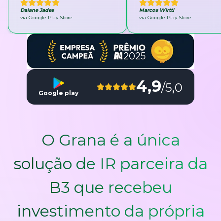
Daiane Jades
Marcos Wirtti
via Google Play Store
via Google Play Store
4,9
/5,0
Google play
O Grana é a única
solução de IR parceira da
B3 que recebeu
investimento da própria