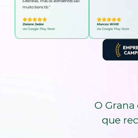
5 estrelas, mas os atendentes são
muito bons tb.
”
Daiane Jades
Marcos Wirtti
via Google Play Store
via Google Play Store
O Grana 
que rec