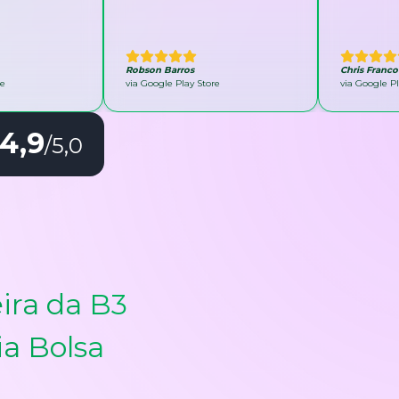
Robson Barros
Chris Franco
re
via Google Play Store
via Google Pl
4,9
/5,0
ira da B3
ia Bolsa