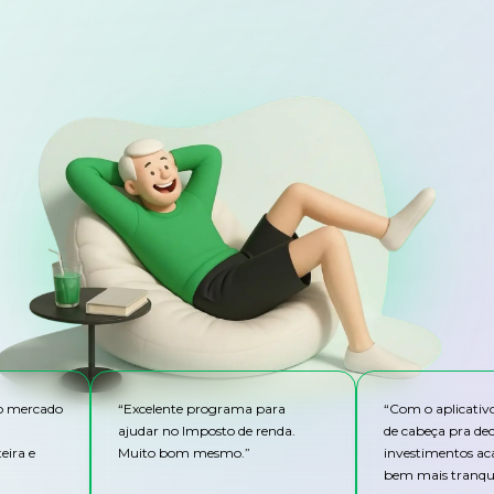
do mercado
“
Excelente programa para
“
Com o aplicativ
ajudar no Imposto de renda.
de cabeça pra de
eira e
Muito bom mesmo.
”
investimentos ac
bem mais tranqui