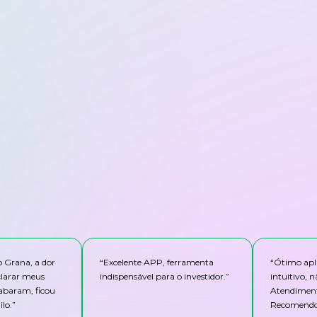
o Grana, a dor
“
Excelente APP, ferramenta
“
Ótimo apli
clarar meus
indispensável para o investidor.
”
intuitivo,
abaram, ficou
Atendiment
lo.
”
Recomendo