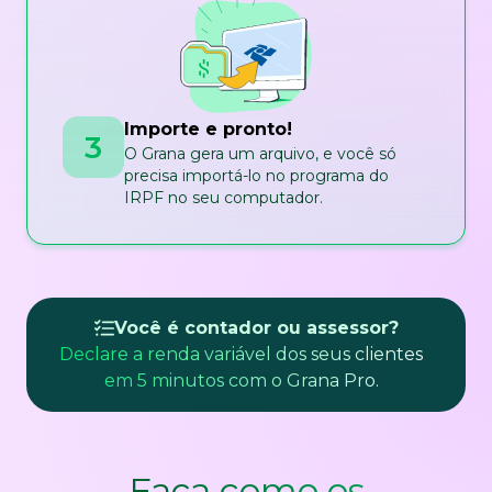
Importe e pronto!
3
O Grana gera um arquivo, e você só
precisa importá-lo no programa do
IRPF no seu computador.
Você é contador ou assessor?
Declare a renda variável dos seus clientes
em 5 minutos com o Grana Pro.
Faça como os