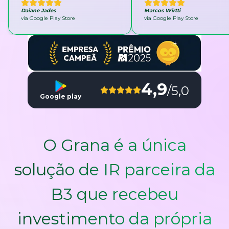
Daiane Jades
Marcos Wirtti
via Google Play Store
via Google Play Store
4,9
/5,0
Google play
O Grana é a única
solução de IR parceira da
B3 que recebeu
investimento da própria