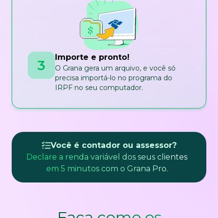
Importe e pronto!
3
O Grana gera um arquivo, e você só
precisa importá-lo no programa do
IRPF no seu computador.
Você é contador ou assessor?
Declare a renda variável dos seus clientes
em 5 minutos com o Grana Pro.
Faça como os