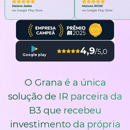
Daiane Jades
Marcos Wirtti
via Google Play Store
via Google Play Store
4,9
/5,0
Google play
O Grana é a única
solução de IR parceira da
B3 que recebeu
investimento da própria