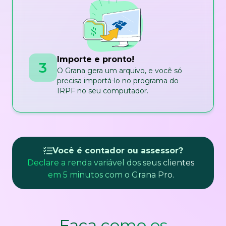
Importe e pronto!
3
O Grana gera um arquivo, e você só
precisa importá-lo no programa do
IRPF no seu computador.
Você é contador ou assessor?
Declare a renda variável dos seus clientes
em 5 minutos com o Grana Pro.
Faça como os