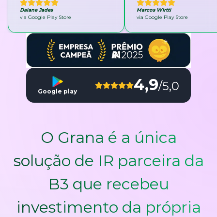
Daiane Jades
Marcos Wirtti
via Google Play Store
via Google Play Store
4,9
/5,0
Google play
O Grana é a única
solução de IR parceira da
B3 que recebeu
investimento da própria