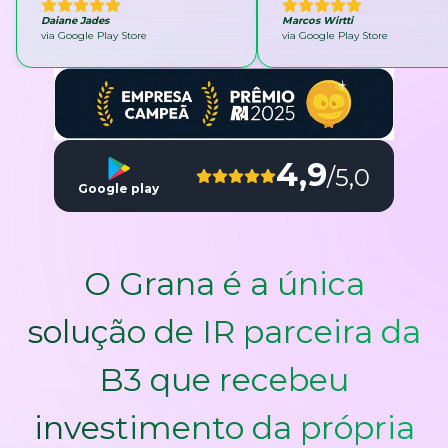
Daiane Jades
Marcos Wirtti
via Google Play Store
via Google Play Store
4,9
/5,0
Google play
O Grana é a única
solução de IR parceira da
B3 que recebeu
investimento da própria