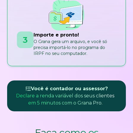
Importe e pronto!
3
O Grana gera um arquivo, e você só
precisa importá-lo no programa do
IRPF no seu computador.
Você é contador ou assessor?
Declare a renda variável dos seus clientes
em 5 minutos com o Grana Pro.
Faça como os