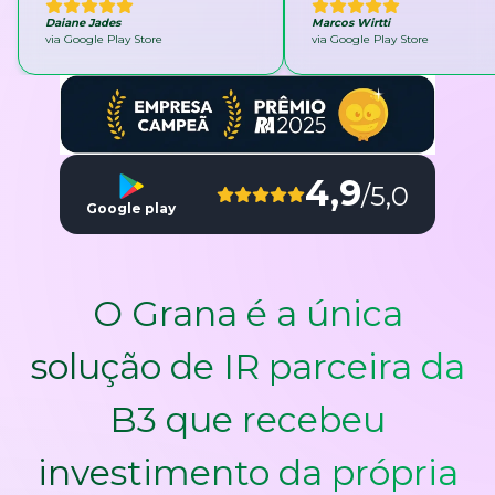
Daiane Jades
Marcos Wirtti
via Google Play Store
via Google Play Store
4,9
/5,0
Google play
O Grana é a única
solução de IR parceira da
B3 que recebeu
investimento da própria