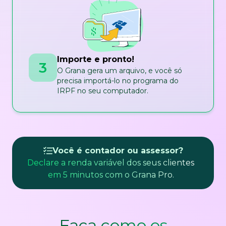
Importe e pronto!
3
O Grana gera um arquivo, e você só
precisa importá-lo no programa do
IRPF no seu computador.
Você é contador ou assessor?
Declare a renda variável dos seus clientes
em 5 minutos com o Grana Pro.
Faça como os