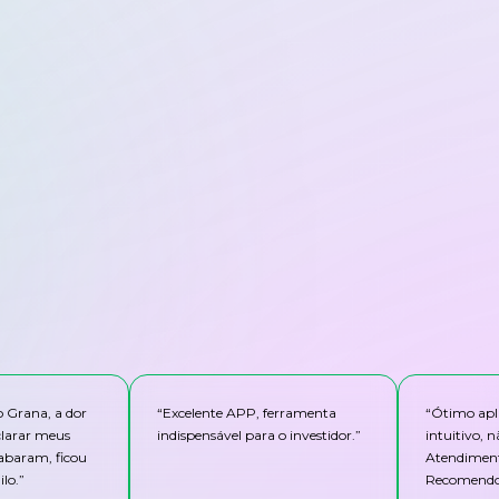
o Grana, a dor
“
Excelente APP, ferramenta
“
Ótimo apli
clarar meus
indispensável para o investidor.
”
intuitivo,
abaram, ficou
Atendiment
lo.
”
Recomendo