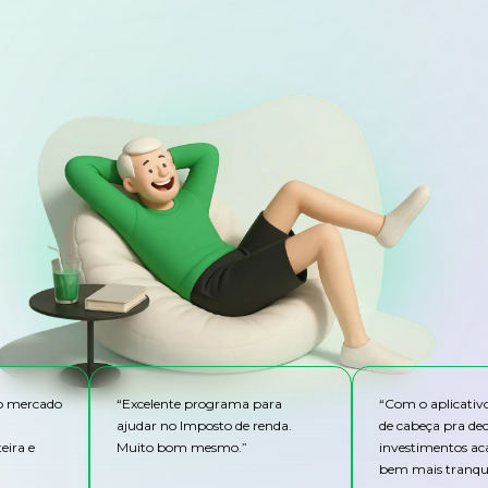
do mercado
“
Excelente programa para
“
Com o aplicativ
ajudar no Imposto de renda.
de cabeça pra de
eira e
Muito bom mesmo.
”
investimentos ac
bem mais tranqui