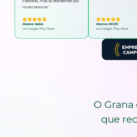
5 estrelas, mas os atendentes são
muito bons tb.
”
Daiane Jades
Marcos Wirtti
via Google Play Store
via Google Play Store
O Grana 
que rec