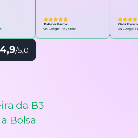
Robson Barros
Chris Franco
re
via Google Play Store
via Google Pl
4,9
/5,0
ira da B3
ia Bolsa