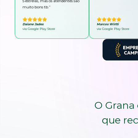
5 estrelas, mas os atendentes são
muito bons tb.
”
Daiane Jades
Marcos Wirtti
via Google Play Store
via Google Play Store
O Grana 
que rec