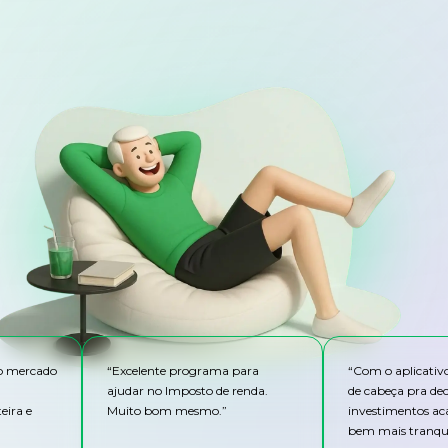
do mercado
“
Excelente programa para
“
Com o aplicativ
ajudar no Imposto de renda.
de cabeça pra de
eira e
Muito bom mesmo.
”
investimentos ac
bem mais tranqui