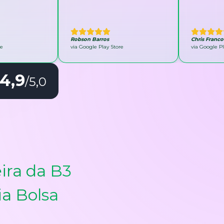
Robson Barros
Chris Franco
re
via Google Play Store
via Google Pl
4,9
/5,0
ira da B3
ia Bolsa