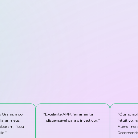
o Grana, a dor
“
Excelente APP, ferramenta
“
Ótimo apli
clarar meus
indispensável para o investidor.
”
intuitivo,
abaram, ficou
Atendiment
lo.
”
Recomendo