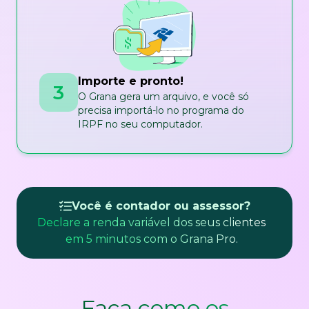
Importe e pronto!
3
O Grana gera um arquivo, e você só
precisa importá-lo no programa do
IRPF no seu computador.
Você é contador ou assessor?
Declare a renda variável dos seus clientes
em 5 minutos com o Grana Pro.
Faça como os