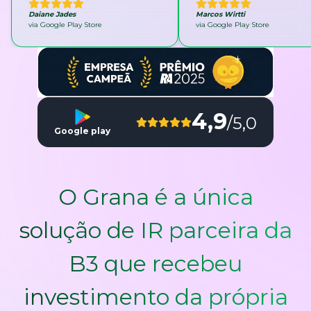
Daiane Jades
Marcos Wirtti
via Google Play Store
via Google Play Store
4,9
/5,0
Google play
O Grana é a única
solução de IR parceira da
B3 que recebeu
investimento da própria