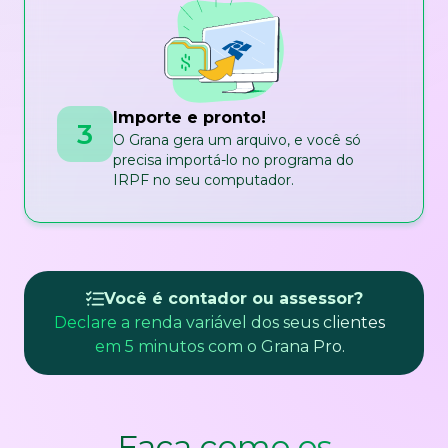
Importe e pronto!
3
O Grana gera um arquivo, e você só
precisa importá-lo no programa do
IRPF no seu computador.
Você é contador ou assessor?
Declare a renda variável dos seus clientes
em 5 minutos com o Grana Pro.
Faça como os