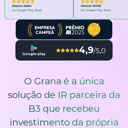
Daiane Jades
Marcos Wirtti
via Google Play Store
via Google Play Store
4,9
/5,0
Google play
O Grana é a única
solução de IR parceira da
B3 que recebeu
investimento da própria