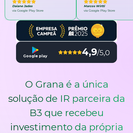
Daiane Jades
Marcos Wirtti
via Google Play Store
via Google Play Store
4,9
/5,0
Google play
O Grana é a única
solução de IR parceira da
B3 que recebeu
investimento da própria