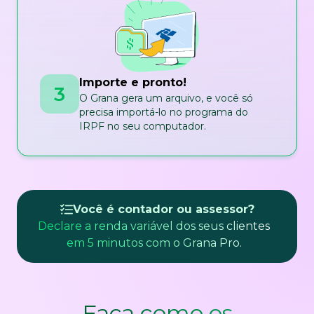
Importe e pronto!
3
O Grana gera um arquivo, e você só
precisa importá-lo no programa do
IRPF no seu computador.
Você é contador ou assessor?
Declare a renda variável dos seus clientes
em 5 minutos com o Grana Pro.
Faça como os