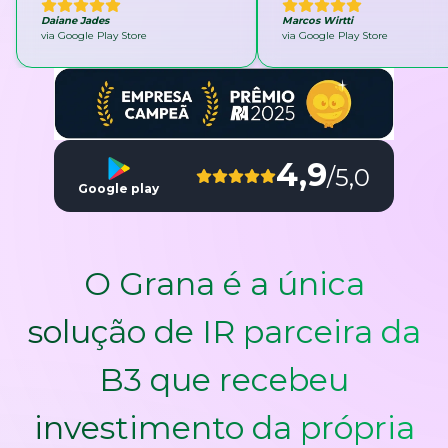
Daiane Jades
Marcos Wirtti
via Google Play Store
via Google Play Store
4,9
/5,0
Google play
O Grana é a única
solução de IR parceira da
B3 que recebeu
investimento da própria