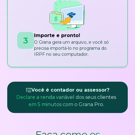
Importe e pronto!
3
O Grana gera um arquivo, e você só
precisa importá-lo no programa do
IRPF no seu computador.
Você é contador ou assessor?
Declare a renda variável dos seus clientes
em 5 minutos com o Grana Pro.
Faça como os